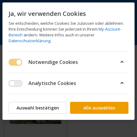
Ja, wir verwenden Cookies
Sie entscheiden, welche Cookies Sie zulassen oder ablehnen.
Ihre Entscheidung können Sie jederzeit in Ihrem
My-Account-
Bereich
ändern. Weitere Infos auch in unserer
Vergleichen
Wunschliste
Warenkorb
Menü
Anmelden
Datenschutzerklärung
.
Sherco Motorräder
Notwendige Cookies
1-1
von
1
Analytische Cookies
Auswahl bestätigen
Alle auswählen