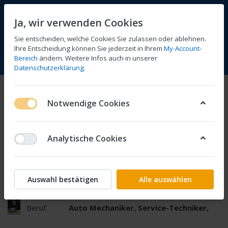
Ja, wir verwenden Cookies
Sie entscheiden, welche Cookies Sie zulassen oder ablehnen.
Ihre Entscheidung können Sie jederzeit in Ihrem
My-Account-
Bereich
ändern. Weitere Infos auch in unserer
Vergleichen
Wunschliste
Warenkorb
Menü
Anmelden
Datenschutzerklärung
.
Über mich
Notwendige Cookies
Name:
Christian Weilenmann
Analytische Cookies
Adresse:
Dorfstrasse 18, 8523 Hagenbuch ZH
Geb.
Februar 1975
Auswahl bestätigen
Alle auswählen
Zivilstand:
ledig
Beruf:
Auto Mechaniker, Service-Techniker,